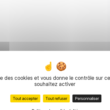
ise des cookies et vous donne le contrôle sur 
souhaitez activer
Tout accepter
Tout refuser
Personnaliser