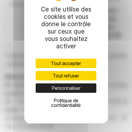
31 mai 2026
11.598.300
Ce site utilise des
Total net *
cookies et vous
de droits
donne le contrôle
de vote :
sur ceux que
15.402.769
vous souhaitez
activer
* Total net = nombre de droits de vote attachés aux actions
Tout accepter
– actions privées de droit de vote
Tout refuser
SIEGE SOCIAL DAMARTEX
160 Boulevard de Fourmies – F 59100 Roubaix Société
Personnaliser
anonyme à Directoire et Conseil de Surveillance
Politique de
Tel : +33 (0) 20 99 44 00 – Fax : +33 (0)3 20 11 45 24
confidentialité
Capital : 57 991 500 €
www.damartex.com RCS Lille Métropole 441 378 312 – N°
TVA : FR 73 441 378 312