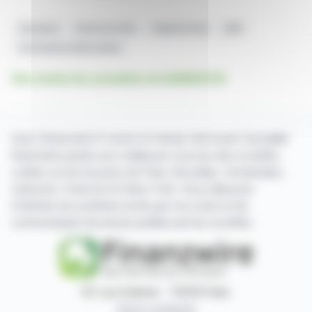
Damartex
Droits De Vote
Capital Social
AMF
Informations Mensuelles
Voir toutes les actualités de DAMARTEX
Avec finanzwire.fr suivez en temps réel toute l'actualité
financière puisée aux meilleures sources des sociétés
cotées sur les bourses de Paris, Bruxelles, Amsterdam,
Lisbonne, Francfort et New York. Vous disposez
d'articles de synthèse écrits par nos soins et de
communiqués de presse publiés par les sociétés.
87, rue Ordener - 75018 Paris
Nous contacter