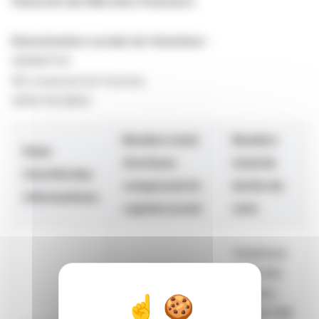
l’Autorité des Marchés Financiers
Dénomination sociale de l’émetteur :
DAMARTEX
160, boulevard de Fourmies
59100 ROUBAIX
Nombre total
Nombre
Date
d’actions
total de
d’arrêté des
composant le
droits de
informations
capital social
vote
Total brut
de droits
de vote :
15.723.758