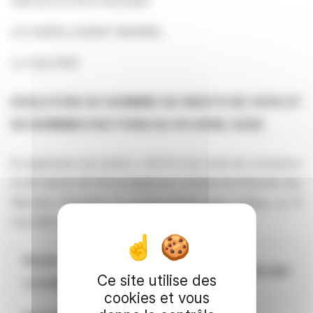
348 033 473 RCS ORLEANS
LA CHAPELLESAINT MESMIN,
Le 3 juin 2026
EVOLUTION DU NOMBRE DE DROITS DE VOTE ET
DU NOMBRE D’ACTIONS AU 30 AVRIL 2026
En application de l’article L.233-8-II du Code de commerce
et de l’article 223-16 du Règlement Général de l’Autorité des
Marchés Financiers, la société Mr.Bricolage indique, au 31
mai 2026, les éléments suivants :
Nombre total d’actions en
10.940.680
Ce site utilise des
circulation
cookies et vous