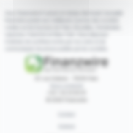
Avec finanzwire.fr suivez en temps réel toute l'actualité
financière puisée aux meilleures sources des sociétés
cotées sur les bourses de Paris, Bruxelles, Amsterdam,
Lisbonne, Francfort et New York. Vous disposez
d'articles de synthèse écrits par nos soins et de
communiqués de presse publiés par les sociétés.
87, rue Ordener - 75018 Paris
Nous contacter
+33 1 42 23 83 61
© 2026 Finanzwire
Contact
Auteurs